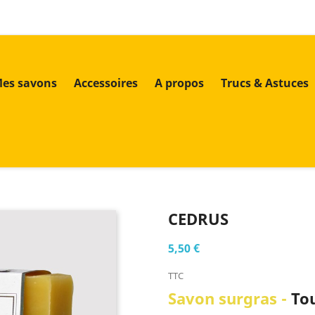
es savons
Accessoires
A propos
Trucs & Astuces
CEDRUS
5,50 €
TTC
Savon surgras -
Tou