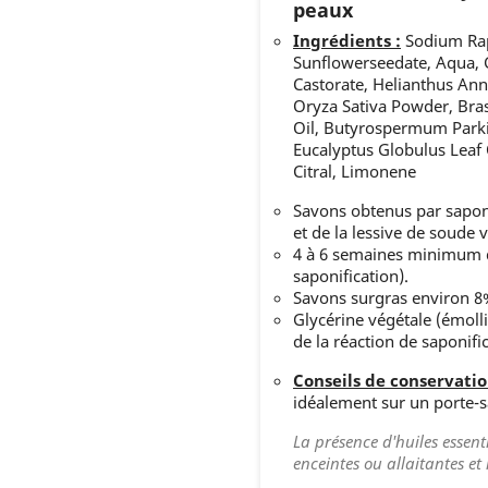
peaux
Ingrédients :
Sodium Rap
Sunflowerseedate, Aqua, 
Castorate, Helianthus Ann
Oryza Sativa Powder, Bras
Oil, Butyrospermum Parki
Eucalyptus Globulus Leaf 
Citral, Limonene
Savons obtenus par saponi
et de la lessive de soude v
4 à 6 semaines minimum de
saponification).
Savons surgras environ 8
Glycérine végétale (émoll
de la réaction de saponific
Conseils de conservatio
idéalement sur un porte-s
La présence d'huiles essenti
enceintes ou allaitantes et